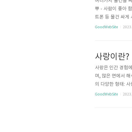
여러가지 물건을 싸
뿌 - 사람이 좋아 함
트폰 등 물건 싸게
스마트폰 등 장터 
GoodWebSite
2023. 
사랑이란?
사랑은 인간 경험에
며, 많은 면에서 
의 다양한 형태: 
로맨틱한 사랑, 애
GoodWebSite
2023. 
랑의 구성 요소: 
니다. 정서적 애착 (
으로 나타날 수 있습니